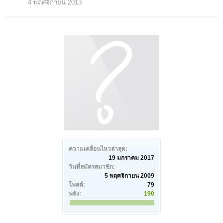
4 พฤศจิกายน 2013
ความเคลื่อนไหวล่าสุด:
19 มกราคม 2017
วันที่สมัครสมาชิก:
5 พฤศจิกายน 2009
โพสต์:
79
พลัง:
190