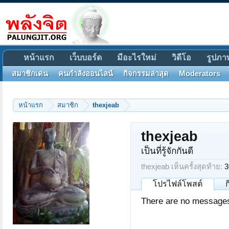
หน้าแรก
เว็บบอร์ด
มีอะไรใหม่
วิดีโอ
รูปภา
สมาชิกเด่น
คนกำลังออนไลน์
กิจกรรมล่าสุด
Moderators
หน้าแรก
สมาชิก
thexjeab
thexjeab
เป็นที่รู้จักกันดี
thexjeab เห็นครั้งสุดท้าย:
3
โปรไฟล์โพสต์
There are no messages 