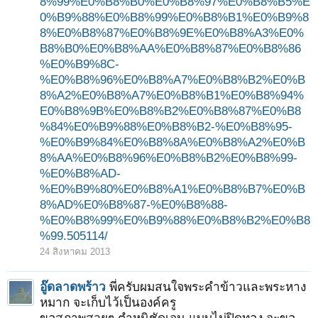
8%99%E0%B8%B0%E0%B8%97%E0%B8%B5%E
0%B9%88%E0%B8%99%E0%B8%B1%E0%B9%8
8%E0%B8%87%E0%B8%9E%E0%B8%A3%E0%
B8%B0%E0%B8%AA%E0%B8%87%E0%B8%86
1
2
3
ถัดไป >
%E0%B9%8C-
%E0%B8%96%E0%B8%A7%E0%B8%B2%E0%B
8%A2%E0%B8%A7%E0%B8%B1%E0%B8%94%
E0%B8%9B%E0%B8%B2%E0%B8%87%E0%B8
%84%E0%B9%88%E0%B8%B2-%E0%B8%95-
%E0%B9%84%E0%B8%8A%E0%B8%A2%E0%B
8%AA%E0%B8%96%E0%B8%B2%E0%B8%99-
%E0%B8%AD-
%E0%B9%80%E0%B8%A1%E0%B8%B7%E0%B
8%AD%E0%B8%87-%E0%B8%88-
%E0%B8%99%E0%B9%88%E0%B8%B2%E0%B8
%99.505114/
24 สิงหาคม 2013
อู๊ดลาดพร้าว
พี่ครับผมสนใจพระคำข้าวและพระหาง
หมาก จะเก็บไว้เป็นองค์ครู