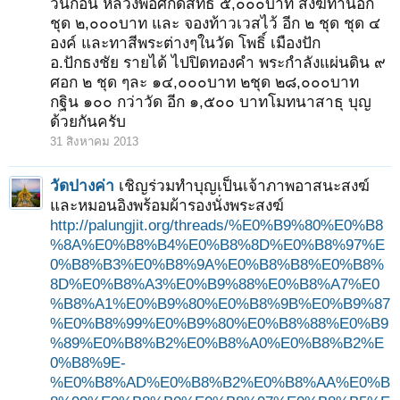
วันก่อน หลวงพ่อศักดิ์สิทธิ์ ๕,๐๐๐บาท สังฆทานอีก
ชุด ๒,๐๐๐บาท และ จองท้าวเวสไว้ อีก ๒ ชุด ชุด ๔
องค์ และทาสีพระต่างๆในวัด โพธิ์ เมืองปัก
อ.ปักธงชัย รายได้ ไปปิดทองคำ พระกำลังแผ่นดิน ๙
ศอก ๒ ชุด ๆละ ๑๔,๐๐๐บาท ๒ชุด ๒๘,๐๐๐บาท
กฐิน ๑๐๐ กว่าวัด อีก ๑,๕๐๐ บาทโมทนาสาธุ บุญ
ด้วยกันครับ
31 สิงหาคม 2013
วัดปางค่า
เชิญร่วมทำบุญเป็นเจ้าภาพอาสนะสงฆ์
และหมอนอิงพร้อมผ้ารองนั่งพระสงฆ์
http://palungjit.org/threads/%E0%B9%80%E0%B8
%8A%E0%B8%B4%E0%B8%8D%E0%B8%97%E
0%B8%B3%E0%B8%9A%E0%B8%B8%E0%B8%
8D%E0%B8%A3%E0%B9%88%E0%B8%A7%E0
%B8%A1%E0%B9%80%E0%B8%9B%E0%B9%87
%E0%B8%99%E0%B9%80%E0%B8%88%E0%B9
%89%E0%B8%B2%E0%B8%A0%E0%B8%B2%E
0%B8%9E-
%E0%B8%AD%E0%B8%B2%E0%B8%AA%E0%B