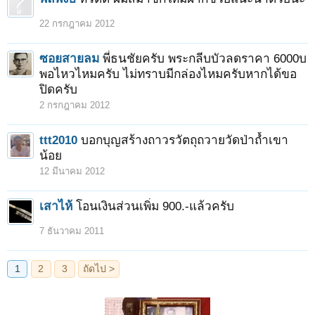
22 กรกฎาคม 2012
ซอยสายลม
พี่ธนชัยครับ พระกลีบบัวลดราคา 6000บ
พอไหวไหมครับ ไม่ทราบมีกล่องไหมครับหากได้ขอ
ปิดครับ
2 กรกฎาคม 2012
ttt2010
บอกบุญสร้างถาวรวัตถุถวายวัดป่าถ้ำเขา
น้อย
12 มีนาคม 2012
เสาไห้
โอนเงินส่วนเพิ่ม 900.-แล้วครับ
7 ธันวาคม 2011