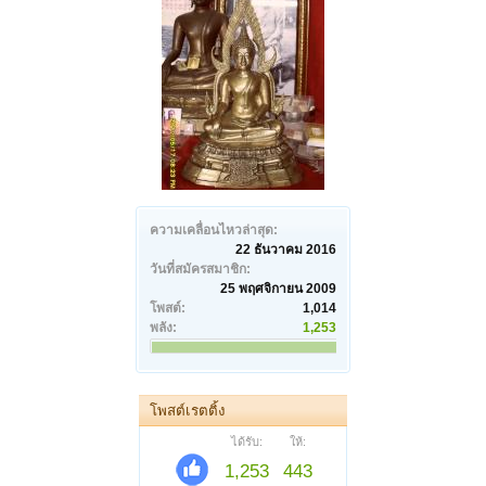
ความเคลื่อนไหวล่าสุด:
22 ธันวาคม 2016
วันที่สมัครสมาชิก:
25 พฤศจิกายน 2009
โพสต์:
1,014
พลัง:
1,253
โพสต์เรตติ้ง
ได้รับ:
ให้:
1,253
443