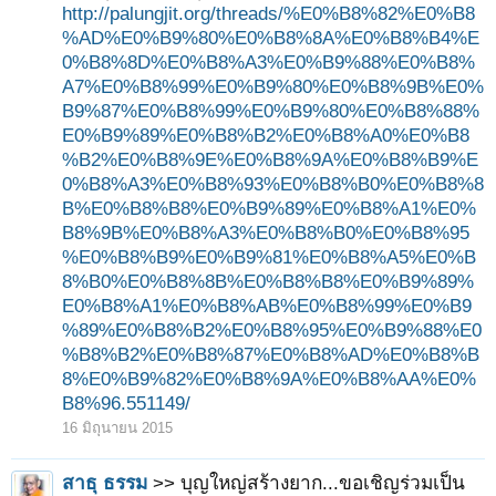
http://palungjit.org/threads/%E0%B8%82%E0%B8
%AD%E0%B9%80%E0%B8%8A%E0%B8%B4%E
0%B8%8D%E0%B8%A3%E0%B9%88%E0%B8%
A7%E0%B8%99%E0%B9%80%E0%B8%9B%E0%
B9%87%E0%B8%99%E0%B9%80%E0%B8%88%
E0%B9%89%E0%B8%B2%E0%B8%A0%E0%B8
%B2%E0%B8%9E%E0%B8%9A%E0%B8%B9%E
0%B8%A3%E0%B8%93%E0%B8%B0%E0%B8%8
B%E0%B8%B8%E0%B9%89%E0%B8%A1%E0%
B8%9B%E0%B8%A3%E0%B8%B0%E0%B8%95
%E0%B8%B9%E0%B9%81%E0%B8%A5%E0%B
8%B0%E0%B8%8B%E0%B8%B8%E0%B9%89%
E0%B8%A1%E0%B8%AB%E0%B8%99%E0%B9
%89%E0%B8%B2%E0%B8%95%E0%B9%88%E0
%B8%B2%E0%B8%87%E0%B8%AD%E0%B8%B
8%E0%B9%82%E0%B8%9A%E0%B8%AA%E0%
B8%96.551149/
16 มิถุนายน 2015
สาธุ ธรรม
>> บุญใหญ่สร้างยาก...ขอเชิญร่วมเป็น