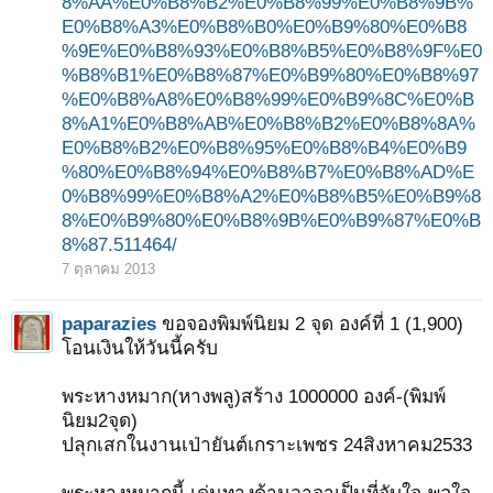
8%AA%E0%B8%B2%E0%B8%99%E0%B8%9B%
E0%B8%A3%E0%B8%B0%E0%B9%80%E0%B8
%9E%E0%B8%93%E0%B8%B5%E0%B8%9F%E0
%B8%B1%E0%B8%87%E0%B9%80%E0%B8%97
%E0%B8%A8%E0%B8%99%E0%B9%8C%E0%B
8%A1%E0%B8%AB%E0%B8%B2%E0%B8%8A%
E0%B8%B2%E0%B8%95%E0%B8%B4%E0%B9
%80%E0%B8%94%E0%B8%B7%E0%B8%AD%E
0%B8%99%E0%B8%A2%E0%B8%B5%E0%B9%8
8%E0%B9%80%E0%B8%9B%E0%B9%87%E0%B
8%87.511464/
7 ตุลาคม 2013
paparazies
ขอจองพิมพ์นิยม 2 จุด องค์ที่ 1 (1,900)
โอนเงินให้วันนี้ครับ
พระหางหมาก(หางพลู)สร้าง 1000000 องค์-(พิมพ์
นิยม2จุด)
ปลุกเสกในงานเป่ายันต์เกราะเพชร 24สิงหาคม2533