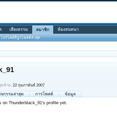
พ
เสียงธรรม
ห้องสนทนา
สมาชิก
โปรไฟล์ที่ถูกโพสต์ล่าสุด
k_91
ุดท้าย:
22 กุมภาพันธ์ 2007
กิจกรรมล่าสุด
การโพสต์
ข้อมูล
on Thunderblack_91's profile yet.