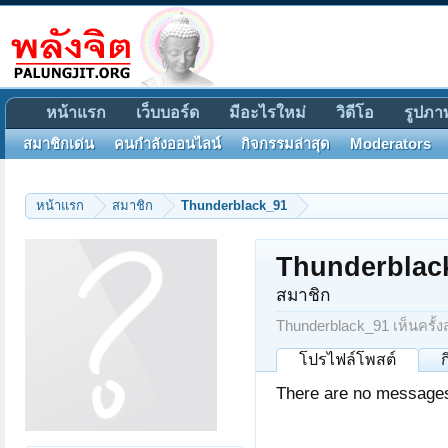
หน้าแรก
เว็บบอร์ด
มีอะไรใหม่
วิดีโอ
รูปภา
สมาชิกเด่น
คนกำลังออนไลน์
กิจกรรมล่าสุด
Moderators
หน้าแรก
สมาชิก
Thunderblack_91
Thunderblac
สมาชิก
Thunderblack_91 เห็นครั้งส
โปรไฟล์โพสต์
There are no messages 