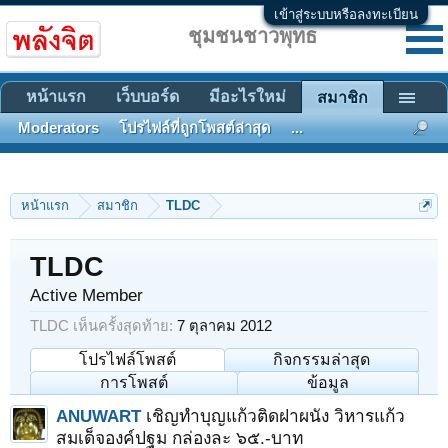
เข้าสู่ระบบหรือลงทะเบียน
ชุมชนชาวพุทธ
หน้าแรก
เว็บบอร์ด
มีอะไรใหม่
สมาชิก
Moderators
โปรไฟล์ที่ถูกโพสต์ล่าสุด
...
หน้าแรก
สมาชิก
TLDC
TLDC
Active Member
TLDC เห็นครั้งสุดท้าย:
7 ตุลาคม 2012
โปรไฟล์โพสต์
กิจกรรมล่าสุด
การโพสต์
ข้อมูล
ANUWART
เชิญทำบุญแก้วติดฝาผนัง วิหารแก้ว
สมเด็จองค์ปฐม กล่องละ ๖๕.-บาท