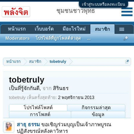
เข้าสู่ระบบหรือลงทะเบียน
ชุมชนชาวพุทธ
หน้าแรก
เว็บบอร์ด
มีอะไรใหม่
สมาชิก
Moderators
โปรไฟล์ที่ถูกโพสต์ล่าสุด
...
หน้าแรก
สมาชิก
tobetruly
tobetruly
เป็นที่รู้จักกันดี
,
จาก
สิรินธร
tobetruly เห็นครั้งสุดท้าย:
2 พฤศจิกายน 2013
โปรไฟล์โพสต์
กิจกรรมล่าสุด
การโพสต์
ข้อมูล
สาธุ ธรรม
ขอเชิญร่วมบุญเป็นเจ้าภาพบูรณ
ปฏิสังขรณ์หลังคาวิหาร