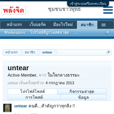
เข้าสู่ระบบหรือลงทะเบียน
ชุมชนชาวพุทธ
หน้าแรก
เว็บบอร์ด
มีอะไรใหม่
สมาชิก
Moderators
โปรไฟล์ที่ถูกโพสต์ล่าสุด
...
หน้าแรก
สมาชิก
untear
untear
Active Member
,
จาก
ในใจกลางธรรมะ
untear เห็นครั้งสุดท้าย:
4 กรกฎาคม 2013
โปรไฟล์โพสต์
กิจกรรมล่าสุด
การโพสต์
ข้อมูล
untear
คนดี...สำคัญกว่าทุกสิ่ง !!