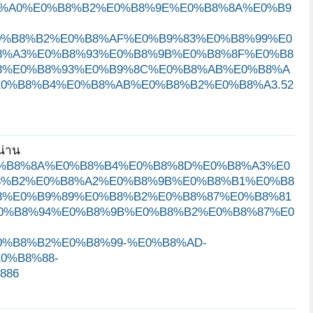
8%A0%E0%B8%B2%E0%B8%9E%E0%B8%8A%E0%B9
0%B8%B2%E0%B8%AF%E0%B9%83%E0%B8%99%E0
8%A3%E0%B8%93%E0%B8%9B%E0%B8%8F%E0%B8
3%E0%B8%93%E0%B9%8C%E0%B8%AB%E0%B8%A
0%B8%B4%E0%B8%AB%E0%B8%B2%E0%B8%A3.52
น่าน
80%E0%B8%8A%E0%B8%B4%E0%B8%8D%E0%B8%A3%E0
8%B2%E0%B8%A2%E0%B8%9B%E0%B8%B1%E0%B8
3%E0%B9%89%E0%B8%B2%E0%B8%87%E0%B8%81
0%B8%94%E0%B8%9B%E0%B8%B2%E0%B8%87%E0
%B8%B2%E0%B8%99-%E0%B8%AD-
0%B8%88-
886