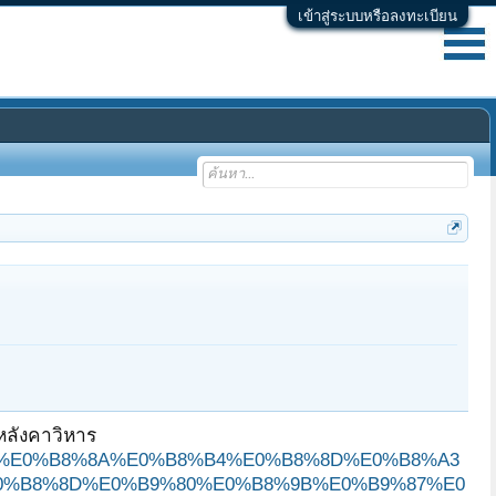
เข้าสู่ระบบหรือลงทะเบียน
หลังคาวิหาร
B9%80%E0%B8%8A%E0%B8%B4%E0%B8%8D%E0%B8%A3
0%B8%8D%E0%B9%80%E0%B8%9B%E0%B9%87%E0