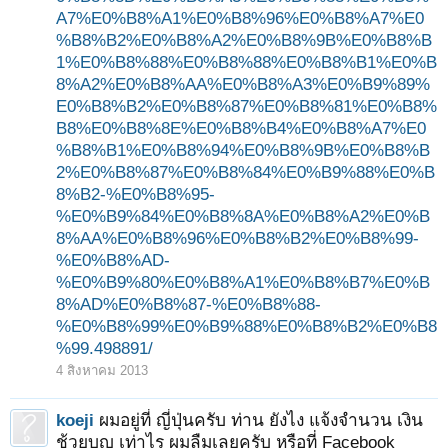
A7%E0%B8%A1%E0%B8%96%E0%B8%A7%E0
%B8%B2%E0%B8%A2%E0%B8%9B%E0%B8%B
1%E0%B8%88%E0%B8%88%E0%B8%B1%E0%B
8%A2%E0%B8%AA%E0%B8%A3%E0%B9%89%
E0%B8%B2%E0%B8%87%E0%B8%81%E0%B8%
B8%E0%B8%8E%E0%B8%B4%E0%B8%A7%E0
%B8%B1%E0%B8%94%E0%B8%9B%E0%B8%B
2%E0%B8%87%E0%B8%84%E0%B9%88%E0%B
8%B2-%E0%B8%95-
%E0%B9%84%E0%B8%8A%E0%B8%A2%E0%B
8%AA%E0%B8%96%E0%B8%B2%E0%B8%99-
%E0%B8%AD-
%E0%B9%80%E0%B8%A1%E0%B8%B7%E0%B
8%AD%E0%B8%87-%E0%B8%88-
%E0%B8%99%E0%B9%88%E0%B8%B2%E0%B8
%99.498891/
4 สิงหาคม 2013
koeji
ผมอยู่ที่ ญี่ปุ่นครับ ท่าน ยังไง แจ้งจำนวน เงิน
ช้วยบุญ เท่าไร ผมลืมเลยครับ หรือที่ Facebook