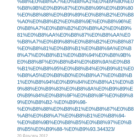
%88%E0%B8%A7%E0%B8%A1%E0%B9%80%E0
%B8%9B%E0%B9%87%E0%B8%99%E0%B9%80
%E0%B8%88%E0%B9%89%E0%B8%B2%E0%B8
%A0%E0%B8%B2%E0%B8%9E%E0%B8%96%E
0%B8%A7%E0%B8%B2%E0%B8%A2%E0%B9%
81%E0%B8%AA%E0%B8%87%E0%B8%AA%E0
%B8%A7%E0%B9%88%E0%B8%B2%E0%B8%87
%E0%B8%81%E0%B8%B1%E0%B8%9A%E0%B
8%A7%E0%B8%B1%E0%B8%94%E0%B8%9B%
E0%B8%8F%E0%B8%B4%E0%B8%9A%E0%B8
1
2
3
4
5
6
→
11
ถัดไป >
%B1%E0%B8%95%E0%B8%B4%E0%B9%81%E0
%B8%A5%E0%B8%B0%E0%B8%A7%E0%B8%B
1%E0%B8%94%E0%B9%84%E0%B8%A1%E0%B
9%88%E0%B9%83%E0%B8%8A%E0%B9%89%E
0%B9%84%E0%B8%9F%E0%B8%9F%E0%B9%8
9%E0%B8%B2-%E0%B9%98-
%E0%B8%88%E0%B8%B1%E0%B8%87%E0%B8
%AB%E0%B8%A7%E0%B8%B1%E0%B8%94-
%E0%B8%9B%E0%B8%B5%E0%B8%97%E0%B
8%B5%E0%B9%88-%E0%B9%93.344323/
20 มิถุนายน 2012