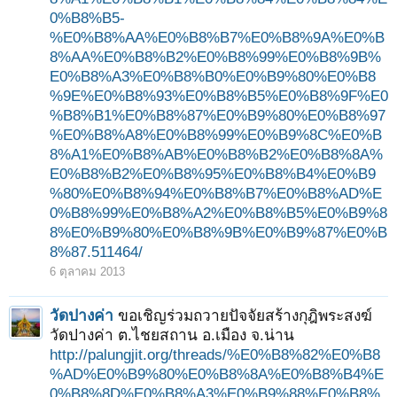
0%B8%B5-
%E0%B8%AA%E0%B8%B7%E0%B8%9A%E0%B
8%AA%E0%B8%B2%E0%B8%99%E0%B8%9B%
E0%B8%A3%E0%B8%B0%E0%B9%80%E0%B8
%9E%E0%B8%93%E0%B8%B5%E0%B8%9F%E0
%B8%B1%E0%B8%87%E0%B9%80%E0%B8%97
%E0%B8%A8%E0%B8%99%E0%B9%8C%E0%B
8%A1%E0%B8%AB%E0%B8%B2%E0%B8%8A%
E0%B8%B2%E0%B8%95%E0%B8%B4%E0%B9
%80%E0%B8%94%E0%B8%B7%E0%B8%AD%E
0%B8%99%E0%B8%A2%E0%B8%B5%E0%B9%8
8%E0%B9%80%E0%B8%9B%E0%B9%87%E0%B
8%87.511464/
6 ตุลาคม 2013
วัดปางค่า
ขอเชิญร่วมถวายปัจจัยสร้างกุฎิพระสงฆ์
วัดปางค่า ต.ไชยสถาน อ.เมือง จ.น่าน
http://palungjit.org/threads/%E0%B8%82%E0%B8
%AD%E0%B9%80%E0%B8%8A%E0%B8%B4%E
0%B8%8D%E0%B8%A3%E0%B9%88%E0%B8%