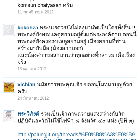
komsun chaiyasan ครับ
11 พฤศจิกายน 2012
kokohza
พระนเรศวรยังไม่ลงมาเกิดเป็นใครทั้งสิ้น !!
พระองค์ยังทรงแลดูสยามอยู่ตั้งแต่พระองค์ตาย ตอนนี้
พระองค์ยังคงทรงแลดูสยามอยู่ เมืองสยามที่ท่าน
สร้างมากับมือ (น้องสาวบอก)
และน้องสาวขอสาบานว่าทุกอย่างที่กล่าวมาคือเรื่อง
จริง
15 ตุลาคม 2012
vichian
นมัสการพระคุณเจ้า ขออนุโมทนาบุญด้วย
ครับ
24 มิถุนายน 2012
พระวิภังค์
ร่วมเป็นเจ้าภาพถวายแสงสว่างกับวัด
ปฏิบัติและวัดไม่ใช้ไฟฟ้า ๘ จังหวัด ๔๐ แห่ง (ปีที่ ๓)
http://palungjit.org/threads/%E0%B8%A3%E0%B9