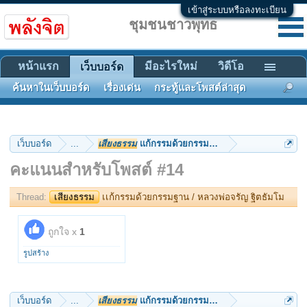
เข้าสู่ระบบหรือลงทะเบียน
ชุมชนชาวพุทธ
หน้าแรก
มีอะไรใหม่
วิดีโอ
เว็บบอร์ด
ค้นหาในเว็บบอร์ด
เรื่องเด่น
กระทู้และโพสต์ล่าสุด
เว็บบอร์ด
...
เสียงธรรม
เเก้กรรมด้วยกรรมฐาน / หลวงพ
คะแนนสำหรับโพสต์ #14
Thread:
เสียงธรรม
เเก้กรรมด้วยกรรมฐาน / หลวงพ่อจรัญ ฐิตธัมโม
ถูกใจ x
1
รูปสร้าง
เว็บบอร์ด
...
เสียงธรรม
เเก้กรรมด้วยกรรมฐาน / หลวงพ