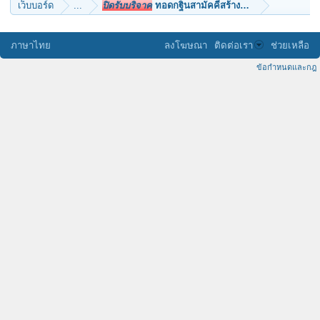
เว็บบอร์ด
...
ปิดรับบริจาค
ทอดกฐินสามัคคีสร้างอุโบสถ วัดบางไกรน
ภาษาไทย
ลงโฆษณา
ติดต่อเรา
ช่วยเหลือ
ข้อกำหนดและกฎ