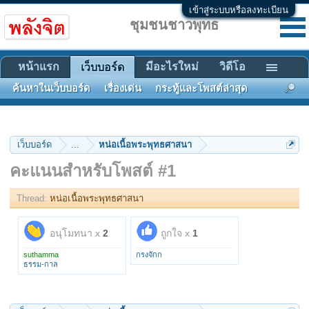
เข้าสู่ระบบหรือลงทะเบียน
ชุมชนชาวพุทธ
หน้าแรก
มีอะไรใหม่
วิดีโอ
เว็บบอร์ด
ค้นหาในเว็บบอร์ด
เรื่องเด่น
กระทู้และโพสต์ล่าสุด
เว็บบอร์ด
...
หน่อเนื้อพระพุทธศาสนา
คะแนนสำหรับโพสต์ #1
Thread:
หน่อเนื้อพระพุทธศาสนา
อนุโมทนา x
2
ถูกใจ x
1
suthamma
กรงจักก
ธรรม-กาล