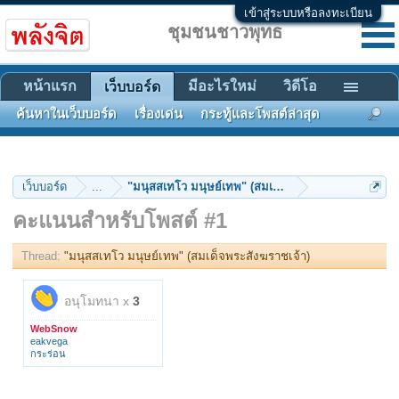
เข้าสู่ระบบหรือลงทะเบียน
ชุมชนชาวพุทธ
หน้าแรก
มีอะไรใหม่
วิดีโอ
เว็บบอร์ด
ค้นหาในเว็บบอร์ด
เรื่องเด่น
กระทู้และโพสต์ล่าสุด
เว็บบอร์ด
...
"มนุสสเทโว มนุษย์เทพ" (สมเด็จพระสังฆราชเจ้า)
คะแนนสำหรับโพสต์ #1
Thread:
"มนุสสเทโว มนุษย์เทพ" (สมเด็จพระสังฆราชเจ้า)
อนุโมทนา x
3
WebSnow
eakvega
กระร่อน