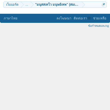
เว็บบอร์ด
...
"มนุสสเทโว มนุษย์เทพ" (สมเด็จพระสังฆราชเจ้า)
ภาษาไทย
ลงโฆษณา
ติดต่อเรา
ช่วยเหลือ
ข้อกำหนดและกฎ