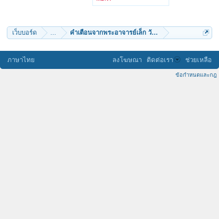
freedomis
suthamma
superthorn1
เว็บบอร์ด
...
คําเตือนจากพระอาจารย์เล็ก วัดท่าขนุน เมื่อ 6 พย.63
ภาษาไทย
ลงโฆษณา
ติดต่อเรา
ช่วยเหลือ
ข้อกำหนดและกฎ