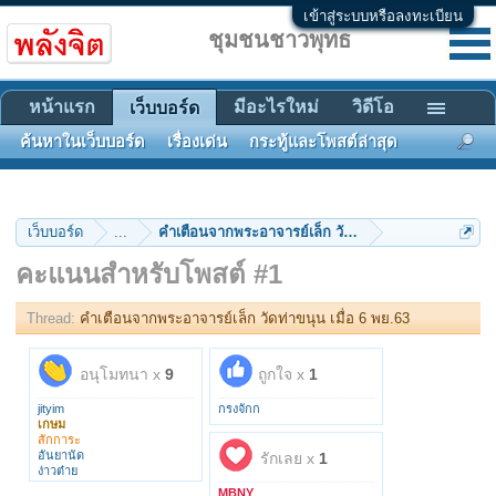
เข้าสู่ระบบหรือลงทะเบียน
ชุมชนชาวพุทธ
หน้าแรก
มีอะไรใหม่
วิดีโอ
เว็บบอร์ด
ค้นหาในเว็บบอร์ด
เรื่องเด่น
กระทู้และโพสต์ล่าสุด
เว็บบอร์ด
...
คําเตือนจากพระอาจารย์เล็ก วัดท่าขนุน เมื่อ 6 พย.63
คะแนนสำหรับโพสต์ #1
Thread:
คําเตือนจากพระอาจารย์เล็ก วัดท่าขนุน เมื่อ 6 พย.63
อนุโมทนา x
9
ถูกใจ x
1
jityim
กรงจักก
เกษม
สักการะ
อันยานัด
รักเลย x
1
ง่าวต๋าย
s3515941
MBNY