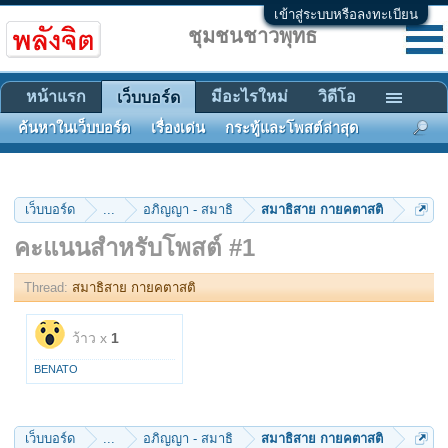
เข้าสู่ระบบหรือลงทะเบียน
ชุมชนชาวพุทธ
หน้าแรก
มีอะไรใหม่
วิดีโอ
เว็บบอร์ด
ค้นหาในเว็บบอร์ด
เรื่องเด่น
กระทู้และโพสต์ล่าสุด
เว็บบอร์ด
...
อภิญญา - สมาธิ
สมาธิสาย กายคตาสติ
คะแนนสำหรับโพสต์ #1
Thread:
สมาธิสาย กายคตาสติ
ว้าว x
1
BENATO
เว็บบอร์ด
...
อภิญญา - สมาธิ
สมาธิสาย กายคตาสติ