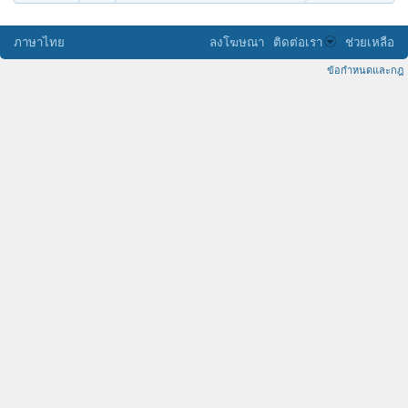
ภาษาไทย
ลงโฆษณา
ติดต่อเรา
ช่วยเหลือ
ข้อกำหนดและกฎ