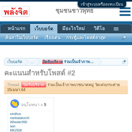
เข้าสู่ระบบหรือลงทะเบียน
ชุมชนชาวพุทธ
หน้าแรก
มีอะไรใหม่
วิดีโอ
เว็บบอร์ด
ค้นหาในเว็บบอร์ด
เรื่องเด่น
กระทู้และโพสต์ล่าสุด
เว็บบอร์ด
...
ปิดรับบริจาค
ร่วมเป็นเจ้าภาพบวชนาคหมู่ วัดเด่นกระต่
คะแนนสำหรับโพสต์ #2
Thread:
ปิดรับบริจาค
ร่วมเป็นเจ้าภาพบวชนาคหมู่ วัดเด่นกระต่าย
15เมษา.64
อนุโมทนา x
5
sindhus
nanbatakeshi
Wheeler990
aan
MK2508