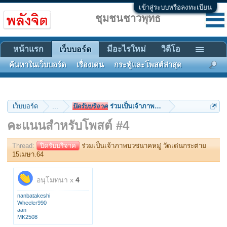
เข้าสู่ระบบหรือลงทะเบียน
ชุมชนชาวพุทธ
หน้าแรก
มีอะไรใหม่
วิดีโอ
เว็บบอร์ด
ค้นหาในเว็บบอร์ด
เรื่องเด่น
กระทู้และโพสต์ล่าสุด
เว็บบอร์ด
...
ปิดรับบริจาค
ร่วมเป็นเจ้าภาพบวชนาคหมู่ วัดเด่นกระต่
คะแนนสำหรับโพสต์ #4
Thread:
ปิดรับบริจาค
ร่วมเป็นเจ้าภาพบวชนาคหมู่ วัดเด่นกระต่าย
15เมษา.64
อนุโมทนา x
4
nanbatakeshi
Wheeler990
aan
MK2508