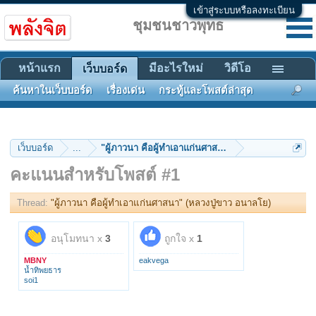
เข้าสู่ระบบหรือลงทะเบียน
ชุมชนชาวพุทธ
หน้าแรก
มีอะไรใหม่
วิดีโอ
เว็บบอร์ด
ค้นหาในเว็บบอร์ด
เรื่องเด่น
กระทู้และโพสต์ล่าสุด
เว็บบอร์ด
...
"ผู้ภาวนา คือผู้ทำเอาแก่นศาสนา" (หลวงปู่ขาว อนาลโย
คะแนนสำหรับโพสต์ #1
Thread:
"ผู้ภาวนา คือผู้ทำเอาแก่นศาสนา" (หลวงปู่ขาว อนาลโย)
อนุโมทนา x
3
ถูกใจ x
1
MBNY
eakvega
น้ำทิพยธาร
soi1