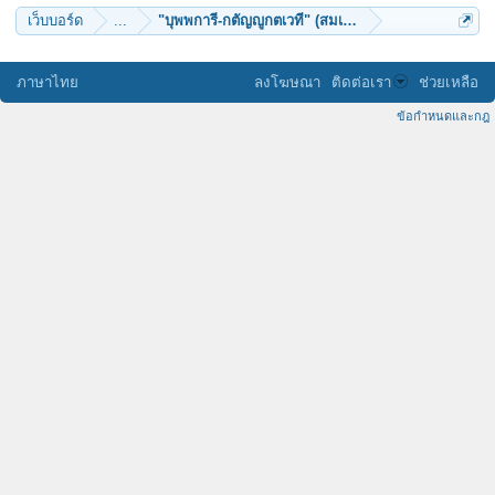
เว็บบอร์ด
...
"บุพพการี-กตัญญูกตเวที" (สมเด็จพระสังฆราชเจ้า)
ภาษาไทย
ลงโฆษณา
ติดต่อเรา
ช่วยเหลือ
ข้อกำหนดและกฎ