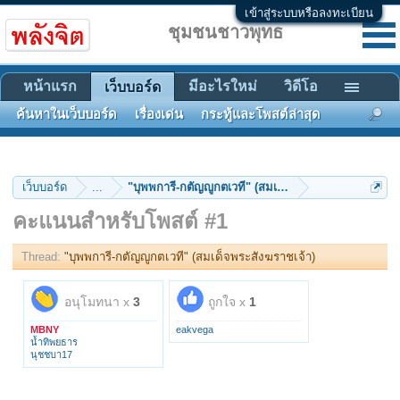
เข้าสู่ระบบหรือลงทะเบียน
ชุมชนชาวพุทธ
หน้าแรก
มีอะไรใหม่
วิดีโอ
เว็บบอร์ด
ค้นหาในเว็บบอร์ด
เรื่องเด่น
กระทู้และโพสต์ล่าสุด
เว็บบอร์ด
...
"บุพพการี-กตัญญูกตเวที" (สมเด็จพระสังฆราชเจ้า)
คะแนนสำหรับโพสต์ #1
Thread:
"บุพพการี-กตัญญูกตเวที" (สมเด็จพระสังฆราชเจ้า)
อนุโมทนา x
3
ถูกใจ x
1
MBNY
eakvega
น้ำทิพยธาร
นุชชบา17