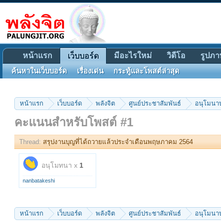
หน้าแรก
มีอะไรใหม่
วิดีโอ
รูปภา
เว็บบอร์ด
ค้นหาในเว็บบอร์ด
เรื่องเด่น
กระทู้และโพสต์ล่าสุด
หน้าแรก
เว็บบอร์ด
พลังจิต
ศูนย์ประชาสัมพันธ์
อนุโมนาบ
คะแนนสำหรับโพสต์ #1
Thread:
สรุปงานบุญที่ได้ถวายแล้วประจำเดือนพฤษภาคม 2564
อนุโมทนา x
1
nanbatakeshi
หน้าแรก
เว็บบอร์ด
พลังจิต
ศูนย์ประชาสัมพันธ์
อนุโมนาบ