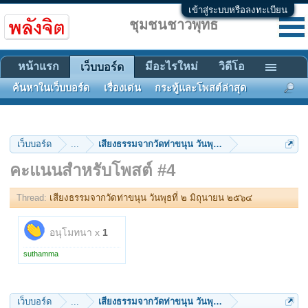
เข้าสู่ระบบหรือลงทะเบียน
ชุมชนชาวพุทธ
หน้าแรก
มีอะไรใหม่
วิดีโอ
เว็บบอร์ด
ค้นหาในเว็บบอร์ด
เรื่องเด่น
กระทู้และโพสต์ล่าสุด
เว็บบอร์ด
...
เสียงธรรมจากวัดท่าขนุน วันพุธที่ ๒ มิถุนายน ๒๕๖๔
คะแนนสำหรับโพสต์ #4
Thread:
เสียงธรรมจากวัดท่าขนุน วันพุธที่ ๒ มิถุนายน ๒๕๖๔
อนุโมทนา x
1
suthamma
เว็บบอร์ด
...
เสียงธรรมจากวัดท่าขนุน วันพุธที่ ๒ มิถุนายน ๒๕๖๔