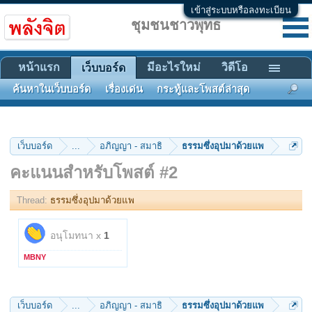
เข้าสู่ระบบหรือลงทะเบียน
ชุมชนชาวพุทธ
หน้าแรก
มีอะไรใหม่
วิดีโอ
เว็บบอร์ด
ค้นหาในเว็บบอร์ด
เรื่องเด่น
กระทู้และโพสต์ล่าสุด
เว็บบอร์ด
...
อภิญญา - สมาธิ
ธรรมซึ่งอุปมาด้วยแพ
คะแนนสำหรับโพสต์ #2
Thread:
ธรรมซึ่งอุปมาด้วยแพ
อนุโมทนา x
1
MBNY
เว็บบอร์ด
...
อภิญญา - สมาธิ
ธรรมซึ่งอุปมาด้วยแพ