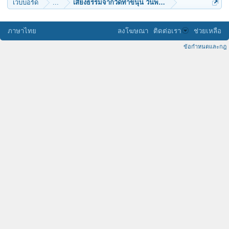
เว็บบอร์ด
...
เสียงธรรมจากวัดท่าขนุน วันพฤหัสบดีที่ ๑๕ กรกฎาค
ภาษาไทย
ลงโฆษณา
ติดต่อเรา
ช่วยเหลือ
ข้อกำหนดและกฎ