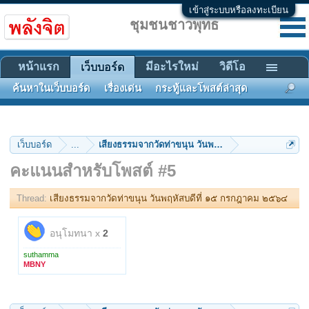
เข้าสู่ระบบหรือลงทะเบียน
ชุมชนชาวพุทธ
หน้าแรก
มีอะไรใหม่
วิดีโอ
เว็บบอร์ด
ค้นหาในเว็บบอร์ด
เรื่องเด่น
กระทู้และโพสต์ล่าสุด
เว็บบอร์ด
...
เสียงธรรมจากวัดท่าขนุน วันพฤหัสบดีที่ ๑๕ กรกฎาค
คะแนนสำหรับโพสต์ #5
Thread:
เสียงธรรมจากวัดท่าขนุน วันพฤหัสบดีที่ ๑๕ กรกฎาคม ๒๕๖๔
อนุโมทนา x
2
suthamma
MBNY