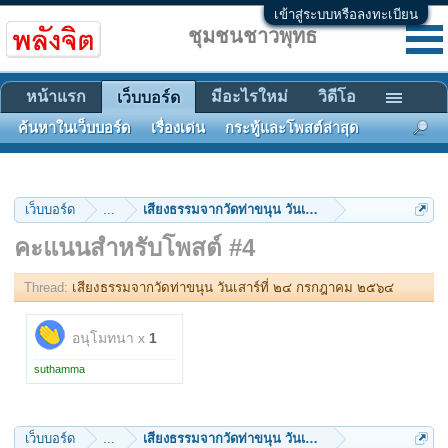
เข้าสู่ระบบหรือลงทะเบียน
ชุมชนชาวพุทธ
หน้าแรก
มีอะไรใหม่
วิดีโอ
เว็บบอร์ด
ค้นหาในเว็บบอร์ด
เรื่องเด่น
กระทู้และโพสต์ล่าสุด
เว็บบอร์ด
...
เสียงธรรมจากวัดท่าขนุน วันเสาร์ที่ ๒๔ กรกฎาคม ๒
คะแนนสำหรับโพสต์ #4
Thread:
เสียงธรรมจากวัดท่าขนุน วันเสาร์ที่ ๒๔ กรกฎาคม ๒๕๖๔
อนุโมทนา x
1
suthamma
เว็บบอร์ด
...
เสียงธรรมจากวัดท่าขนุน วันเสาร์ที่ ๒๔ กรกฎาคม ๒