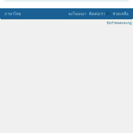
ภาษาไทย
ลงโฆษณา
ติดต่อเรา
ช่วยเหลือ
ข้อกำหนดและกฎ