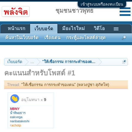
เข้าสู่ระบบหรือลงทะเบียน
ชุมชนชาวพุทธ
หน้าแรก
มีอะไรใหม่
วิดีโอ
เว็บบอร์ด
ค้นหาในเว็บบอร์ด
เรื่องเด่น
กระทู้และโพสต์ล่าสุด
เว็บบอร์ด
...
"ให้เชื่อกรรม การกระทำของตน" (หลวงปู่ชา สุภัทโท)
คะแนนสำหรับโพสต์ #1
Thread:
"ให้เชื่อกรรม การกระทำของตน" (หลวงปู่ชา สุภัทโท)
อนุโมทนา x
9
MBNY
น้ำทิพยธาร
eakvega
nanbatakeshi
rachotp
lotusbudth