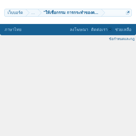
WebSnow
Super Bank
นุชชบา17
เว็บบอร์ด
...
"ให้เชื่อกรรม การกระทำของตน" (หลวงปู่ชา สุภัทโท)
ภาษาไทย
ลงโฆษณา
ติดต่อเรา
ช่วยเหลือ
ข้อกำหนดและกฎ