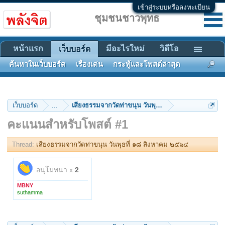
เข้าสู่ระบบหรือลงทะเบียน
ชุมชนชาวพุทธ
หน้าแรก
มีอะไรใหม่
วิดีโอ
เว็บบอร์ด
ค้นหาในเว็บบอร์ด
เรื่องเด่น
กระทู้และโพสต์ล่าสุด
เว็บบอร์ด
...
เสียงธรรมจากวัดท่าขนุน วันพุธที่ ๑๘ สิงหาคม ๒๕๖๔
คะแนนสำหรับโพสต์ #1
Thread:
เสียงธรรมจากวัดท่าขนุน วันพุธที่ ๑๘ สิงหาคม ๒๕๖๔
อนุโมทนา x
2
MBNY
suthamma