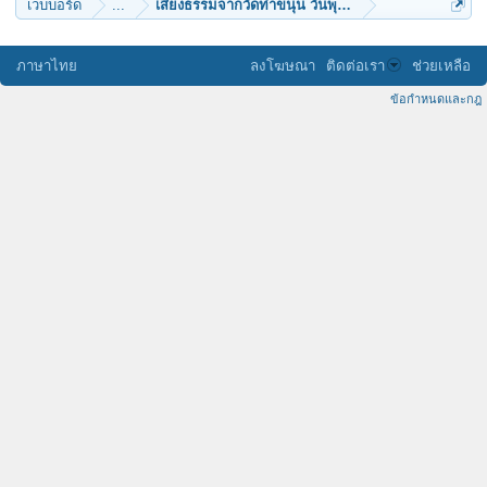
เว็บบอร์ด
...
เสียงธรรมจากวัดท่าขนุน วันพุธที่ ๑๘ สิงหาคม ๒๕๖๔
ภาษาไทย
ลงโฆษณา
ติดต่อเรา
ช่วยเหลือ
ข้อกำหนดและกฎ