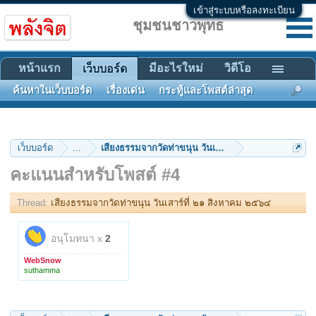
เข้าสู่ระบบหรือลงทะเบียน
ชุมชนชาวพุทธ
หน้าแรก
มีอะไรใหม่
วิดีโอ
เว็บบอร์ด
ค้นหาในเว็บบอร์ด
เรื่องเด่น
กระทู้และโพสต์ล่าสุด
เว็บบอร์ด
...
เสียงธรรมจากวัดท่าขนุน วันเสาร์ที่ ๒๑ สิงหาคม ๒๕๖
คะแนนสำหรับโพสต์ #4
Thread:
เสียงธรรมจากวัดท่าขนุน วันเสาร์ที่ ๒๑ สิงหาคม ๒๕๖๔
อนุโมทนา x
2
WebSnow
suthamma