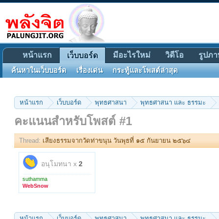
หน้าแรก
มีอะไรใหม่
วิดีโอ
รูปภา
เว็บบอร์ด
ค้นหาในเว็บบอร์ด
เรื่องเด่น
กระทู้และโพสต์ล่าสุด
หน้าแรก
เว็บบอร์ด
พุทธศาสนา
พุทธศาสนา และ ธรรมะ
คะแนนสำหรับโพสต์ #1
Thread:
เสียงธรรมจากวัดท่าขนุน วันพุธที่ ๑๕ กันยายน ๒๕๖๔
อนุโมทนา x
2
suthamma
WebSnow
หน้าแรก
เว็บบอร์ด
พุทธศาสนา
พุทธศาสนา และ ธรรมะ