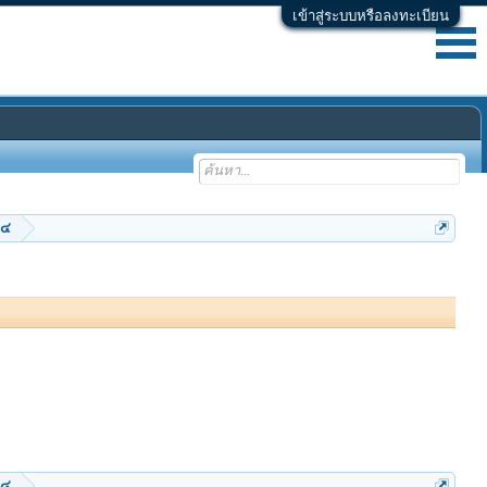
เข้าสู่ระบบหรือลงทะเบียน
๖๔
๖๔