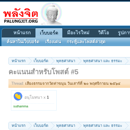
หน้าแรก
มีอะไรใหม่
วิดีโอ
รูปภา
เว็บบอร์ด
ค้นหาในเว็บบอร์ด
เรื่องเด่น
กระทู้และโพสต์ล่าสุด
หน้าแรก
เว็บบอร์ด
พุทธศาสนา
พุทธศาสนา และ ธรรมะ
คะแนนสำหรับโพสต์ #5
Thread:
เสียงธรรมจากวัดท่าขนุน วันเสาร์ที่ ๒๐ พฤศจิกายน ๒๕๖๔
อนุโมทนา x
1
suthamma
หน้าแรก
เว็บบอร์ด
พุทธศาสนา
พุทธศาสนา และ ธรรมะ