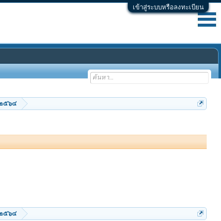
เข้าสู่ระบบหรือลงทะเบียน
น ๒๕๖๔
น ๒๕๖๔