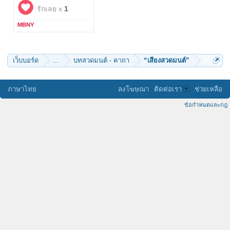
Frank Castle
รักเลย x
1
MBNY
เว็บบอร์ด
...
บทสวดมนต์ - คาถา
“เสียงสวดมนต์”
ภาษาไทย
ลงโฆษณา
ติดต่อเรา
ช่วยเหลือ
ข้อกำหนดและกฎ