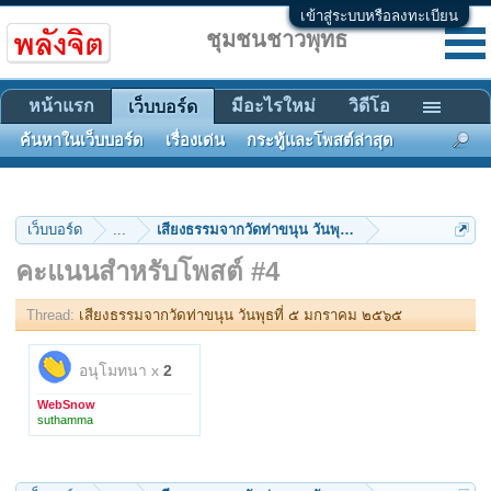
เข้าสู่ระบบหรือลงทะเบียน
ชุมชนชาวพุทธ
หน้าแรก
มีอะไรใหม่
วิดีโอ
เว็บบอร์ด
ค้นหาในเว็บบอร์ด
เรื่องเด่น
กระทู้และโพสต์ล่าสุด
เว็บบอร์ด
...
เสียงธรรมจากวัดท่าขนุน วันพุธที่ ๕ มกราคม ๒๕๖๕
คะแนนสำหรับโพสต์ #4
Thread:
เสียงธรรมจากวัดท่าขนุน วันพุธที่ ๕ มกราคม ๒๕๖๕
อนุโมทนา x
2
WebSnow
suthamma