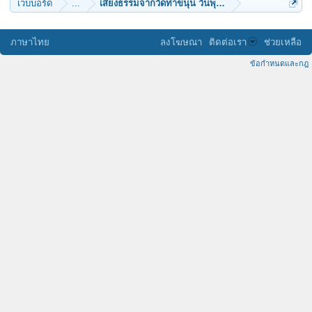
เว็บบอร์ด
...
เสียงธรรมจากวัดท่าขนุน วันพุธที่ ๕ มกราคม ๒๕๖๕
ภาษาไทย
ลงโฆษณา
ติดต่อเรา
ช่วยเหลือ
ข้อกำหนดและกฎ