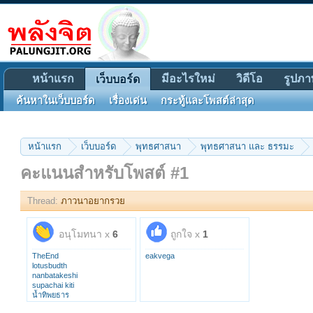
หน้าแรก
มีอะไรใหม่
วิดีโอ
รูปภา
เว็บบอร์ด
ค้นหาในเว็บบอร์ด
เรื่องเด่น
กระทู้และโพสต์ล่าสุด
หน้าแรก
เว็บบอร์ด
พุทธศาสนา
พุทธศาสนา และ ธรรมะ
คะแนนสำหรับโพสต์ #1
Thread:
ภาวนาอยากรวย
อนุโมทนา x
6
ถูกใจ x
1
TheEnd
eakvega
lotusbudth
nanbatakeshi
supachai kiti
น้ำทิพยธาร
ssahn34