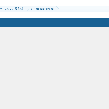
หลวงพ่อฤๅษีลิงดำ
ภาวนาอยากรวย