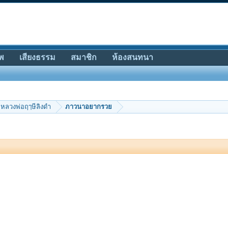
พ
เสียงธรรม
สมาชิก
ห้องสนทนา
หลวงพ่อฤๅษีลิงดำ
ภาวนาอยากรวย