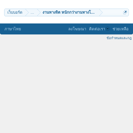
nanbatakeshi
เว็บบอร์ด
...
งานทางจิต หนักกว่างานทางโลก งานทางโลก แค่ชาติเด
ภาษาไทย
ลงโฆษณา
ติดต่อเรา
ช่วยเหลือ
ข้อกำหนดและกฎ