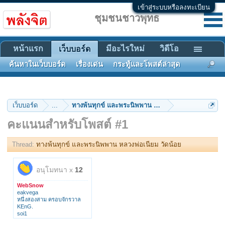
เข้าสู่ระบบหรือลงทะเบียน
ชุมชนชาวพุทธ
หน้าแรก
มีอะไรใหม่
วิดีโอ
เว็บบอร์ด
ค้นหาในเว็บบอร์ด
เรื่องเด่น
กระทู้และโพสต์ล่าสุด
เว็บบอร์ด
...
ทางพ้นทุกข์ และพระนิพพาน หลวงพ่อเนียม วัดน้อย
คะแนนสำหรับโพสต์ #1
Thread:
ทางพ้นทุกข์ และพระนิพพาน หลวงพ่อเนียม วัดน้อย
อนุโมทนา x
12
WebSnow
eakvega
หนึ่งสองสาม ครอบจักรวาล
KEnG.
soi1
nanbatakeshi