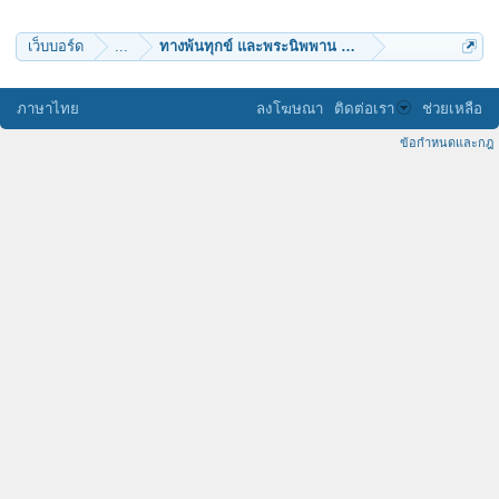
chaivat chinkidjakar
TheEnd
สักการะ
เว็บบอร์ด
...
ทางพ้นทุกข์ และพระนิพพาน หลวงพ่อเนียม วัดน้อย
rachotp
ด้วยรัก30
KruRuang
ภาษาไทย
ลงโฆษณา
ติดต่อเรา
ช่วยเหลือ
ข้อกำหนดและกฎ