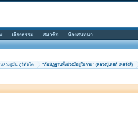
พ
เสียงธรรม
สมาชิก
ห้องสนทนา
หลวงปู่มั่น ภูริทัตโต
"กัมมัฏฐานทั้งปวงมีอยู่ในกาย" (หลวงปู่เทสก์ เทสรังสี)