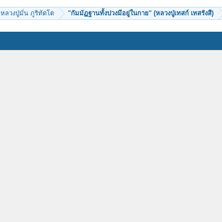
หลวงปู่มั่น ภูริทัตโต
"กัมมัฏฐานทั้งปวงมีอยู่ในกาย" (หลวงปู่เทสก์ เทสรังสี)