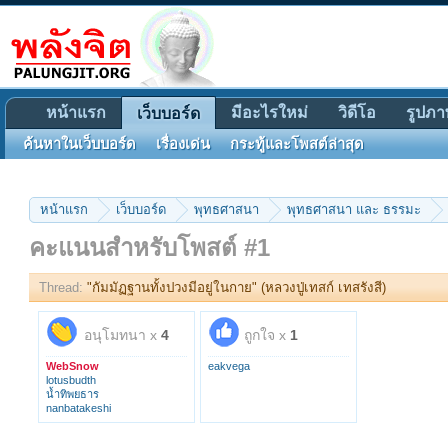
หน้าแรก
มีอะไรใหม่
วิดีโอ
รูปภา
เว็บบอร์ด
ค้นหาในเว็บบอร์ด
เรื่องเด่น
กระทู้และโพสต์ล่าสุด
หน้าแรก
เว็บบอร์ด
พุทธศาสนา
พุทธศาสนา และ ธรรมะ
คะแนนสำหรับโพสต์ #1
Thread:
"กัมมัฏฐานทั้งปวงมีอยู่ในกาย" (หลวงปู่เทสก์ เทสรังสี)
อนุโมทนา x
4
ถูกใจ x
1
WebSnow
eakvega
lotusbudth
น้ำทิพยธาร
nanbatakeshi