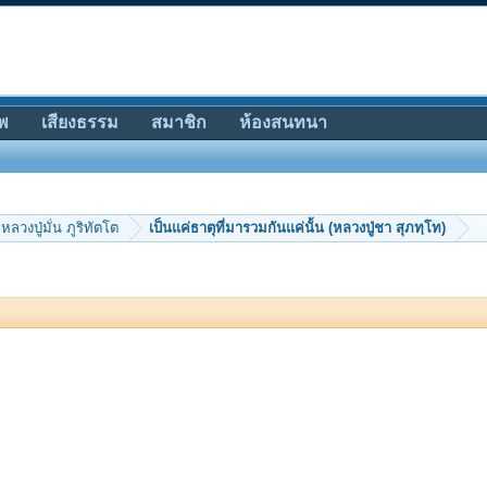
พ
เสียงธรรม
สมาชิก
ห้องสนทนา
หลวงปู่มั่น ภูริทัตโต
เป็นแค่ธาตุที่มารวมกันแค่นั้น (หลวงปู่ชา สุภทฺโท)