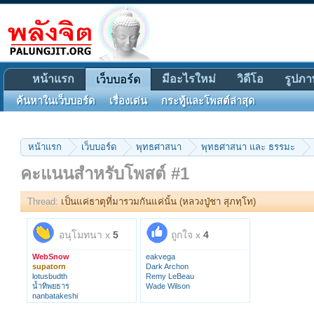
หน้าแรก
มีอะไรใหม่
วิดีโอ
รูปภา
เว็บบอร์ด
ค้นหาในเว็บบอร์ด
เรื่องเด่น
กระทู้และโพสต์ล่าสุด
หน้าแรก
เว็บบอร์ด
พุทธศาสนา
พุทธศาสนา และ ธรรมะ
คะแนนสำหรับโพสต์ #1
Thread:
เป็นแค่ธาตุที่มารวมกันแค่นั้น (หลวงปู่ชา สุภทฺโท)
อนุโมทนา x
5
ถูกใจ x
4
WebSnow
eakvega
supatorn
Dark Archon
lotusbudth
Remy LeBeau
น้ำทิพยธาร
Wade Wilson
nanbatakeshi