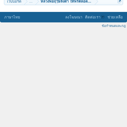
เว็บบอร์ด
...
หลวงพ่อฤๅษีลิงดำ ให้พรตลอดชีวิต
ภาษาไทย
ลงโฆษณา
ติดต่อเรา
ช่วยเหลือ
ข้อกำหนดและกฎ