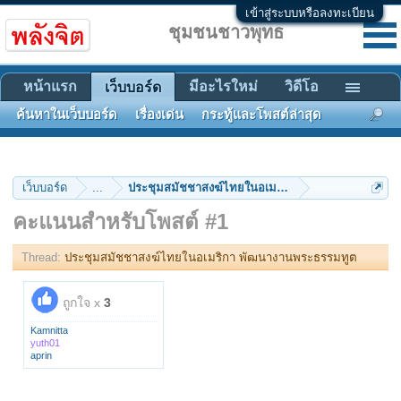
เข้าสู่ระบบหรือลงทะเบียน
ชุมชนชาวพุทธ
หน้าแรก
มีอะไรใหม่
วิดีโอ
เว็บบอร์ด
ค้นหาในเว็บบอร์ด
เรื่องเด่น
กระทู้และโพสต์ล่าสุด
เว็บบอร์ด
...
ประชุมสมัชชาสงฆ์ไทยในอเมริกา พัฒนางานพระธรรม
คะแนนสำหรับโพสต์ #1
Thread:
ประชุมสมัชชาสงฆ์ไทยในอเมริกา พัฒนางานพระธรรมทูต
ถูกใจ x
3
Kamnitta
yuth01
aprin