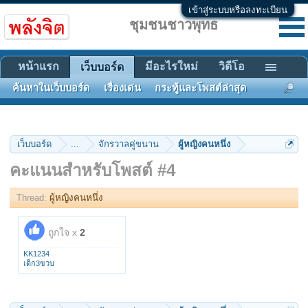
เข้าสู่ระบบหรือลงทะเบียน
ชุมชนชาวพุทธ
หน้าแรก
มีอะไรใหม่
วิดีโอ
เว็บบอร์ด
ค้นหาในเว็บบอร์ด
เรื่องเด่น
กระทู้และโพสต์ล่าสุด
เว็บบอร์ด
...
จักรวาลคู่ขนาน
ผู้หญิงคนหนึ่ง
คะแนนสำหรับโพสต์ #4
Thread:
ผู้หญิงคนหนึ่ง
ถูกใจ x
2
KK1234
เด็ก3ขวบ