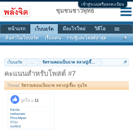
เข้าสู่ระบบหรือลงทะเบียน
ชุมชนชาวพุทธ
หน้าแรก
มีอะไรใหม่
วิดีโอ
เว็บบอร์ด
ค้นหาในเว็บบอร์ด
เรื่องเด่น
กระทู้และโพสต์ล่าสุด
เว็บบอร์ด
...
จิตรวมตอนเป็นนาค หลวงปู่เจี๊ยะ จุนฺโท
คะแนนสำหรับโพสต์ #7
Thread:
จิตรวมตอนเป็นนาค หลวงปู่เจี๊ยะ จุนฺโท
ถูกใจ x
11
Karnta
mahamate
Phra Atipan
ป่ากุง
suntirut
weerayutsing