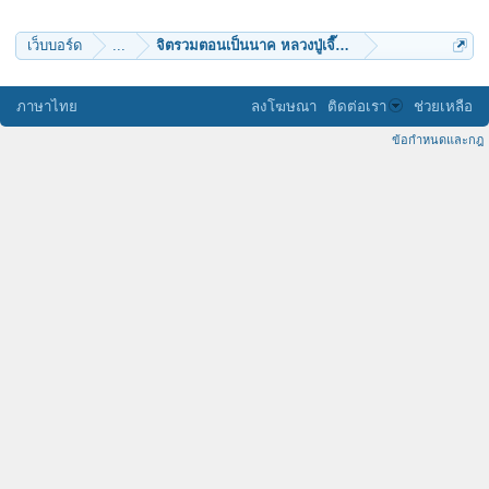
yuth01
tunwarat_s
wiraj
เว็บบอร์ด
...
จิตรวมตอนเป็นนาค หลวงปู่เจี๊ยะ จุนฺโท
pawang
Brain11
ภาษาไทย
ลงโฆษณา
ติดต่อเรา
ช่วยเหลือ
ข้อกำหนดและกฎ