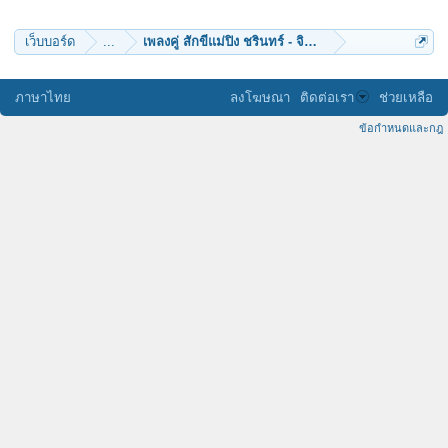
nar11
อรชร
เว็บบอร์ด
...
เพลงคู่ สักขีแม่ปิง ชรินทร์ - จินตนา version sam & ด
ภาษาไทย
ลงโฆษณา
ติดต่อเรา
ช่วยเหลือ
ข้อกำหนดและกฎ