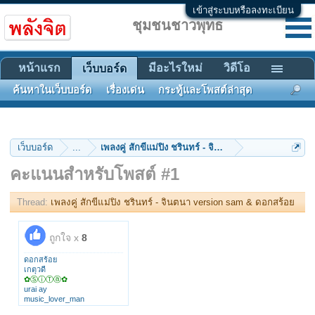
เข้าสู่ระบบหรือลงทะเบียน
ชุมชนชาวพุทธ
หน้าแรก
มีอะไรใหม่
วิดีโอ
เว็บบอร์ด
ค้นหาในเว็บบอร์ด
เรื่องเด่น
กระทู้และโพสต์ล่าสุด
เว็บบอร์ด
...
เพลงคู่ สักขีแม่ปิง ชรินทร์ - จินตนา version sam & ด
คะแนนสำหรับโพสต์ #1
Thread:
เพลงคู่ สักขีแม่ปิง ชรินทร์ - จินตนา version sam & ดอกสร้อย
ถูกใจ x
8
ดอกสร้อย
เกตุวดี
✿ⓈⓘⓉⓐ✿
urai ay
music_lover_man
KHONGRIT