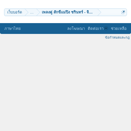
อรชร
เว็บบอร์ด
...
เพลงคู่ สักขีแม่ปิง ชรินทร์ - จินตนา version sam & ด
ภาษาไทย
ลงโฆษณา
ติดต่อเรา
ช่วยเหลือ
ข้อกำหนดและกฎ