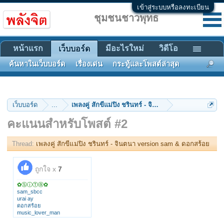
เข้าสู่ระบบหรือลงทะเบียน
ชุมชนชาวพุทธ
หน้าแรก
มีอะไรใหม่
วิดีโอ
เว็บบอร์ด
ค้นหาในเว็บบอร์ด
เรื่องเด่น
กระทู้และโพสต์ล่าสุด
เว็บบอร์ด
...
เพลงคู่ สักขีแม่ปิง ชรินทร์ - จินตนา version sam & ด
คะแนนสำหรับโพสต์ #2
Thread:
เพลงคู่ สักขีแม่ปิง ชรินทร์ - จินตนา version sam & ดอกสร้อย
ถูกใจ x
7
✿ⓈⓘⓉⓐ✿
sam_sbcc
urai ay
ดอกสร้อย
music_lover_man
KHONGRIT