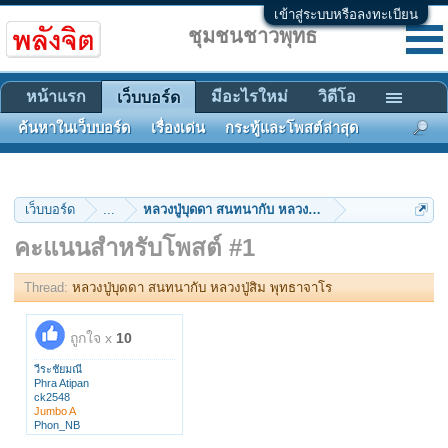
เข้าสู่ระบบหรือลงทะเบียน
ชุมชนชาวพุทธ
หน้าแรก
มีอะไรใหม่
วิดีโอ
เว็บบอร์ด
ค้นหาในเว็บบอร์ด
เรื่องเด่น
กระทู้และโพสต์ล่าสุด
เว็บบอร์ด
...
หลวงปู่บุดดา สนทนากับ หลวงปู่สิม พุทธาจาโร
คะแนนสำหรับโพสต์ #1
Thread:
หลวงปู่บุดดา สนทนากับ หลวงปู่สิม พุทธาจาโร
ถูกใจ x
10
วีระชัยมณี
Phra Atipan
ck2548
Jumbo A
Phon_NB
anoldman