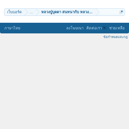
pukajunk
bunnawitboonsomparn
ศริวิทย์
เว็บบอร์ด
...
หลวงปู่บุดดา สนทนากับ หลวงปู่สิม พุทธาจาโร
สุโขสุขี
ภาษาไทย
ลงโฆษณา
ติดต่อเรา
ช่วยเหลือ
ข้อกำหนดและกฎ