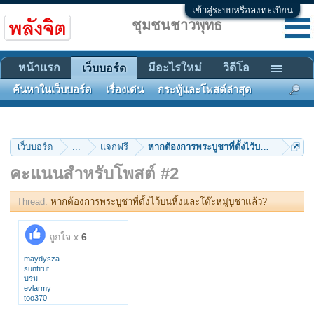
เข้าสู่ระบบหรือลงทะเบียน
ชุมชนชาวพุทธ
หน้าแรก
มีอะไรใหม่
วิดีโอ
เว็บบอร์ด
ค้นหาในเว็บบอร์ด
เรื่องเด่น
กระทู้และโพสต์ล่าสุด
เว็บบอร์ด
...
แจกฟรี
หากต้องการพระบูชาที่ตั้งไว้บนหิ้งและโต๊ะห
คะแนนสำหรับโพสต์ #2
Thread:
หากต้องการพระบูชาที่ตั้งไว้บนหิ้งและโต๊ะหมู่บูชาแล้ว?
ถูกใจ x
6
maydysza
suntirut
บรม
evlarmy
too370
ติงติง