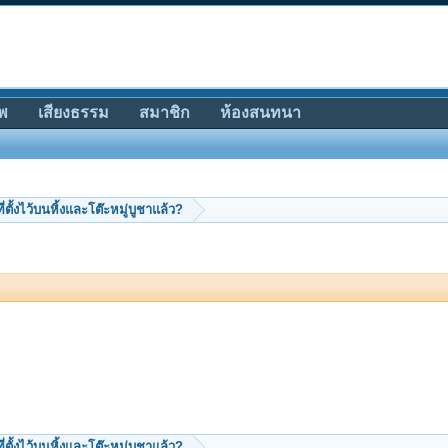
พ
เสียงธรรม
สมาชิก
ห้องสนทนา
ตั้งไว้บนหิ้งและโต๊ะหมู่บูชาแล้ว?
ตั้งไว้บนหิ้งและโต๊ะหมู่บูชาแล้ว?