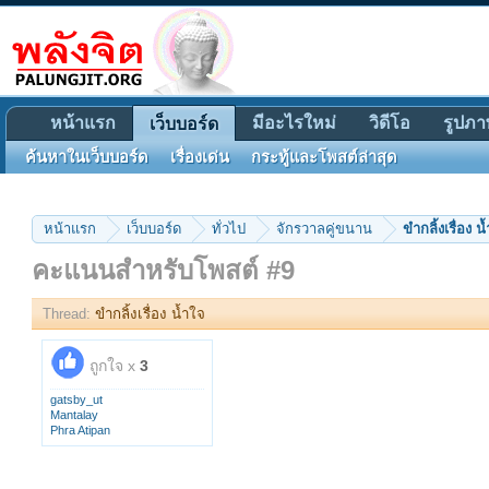
หน้าแรก
มีอะไรใหม่
วิดีโอ
รูปภา
เว็บบอร์ด
ค้นหาในเว็บบอร์ด
เรื่องเด่น
กระทู้และโพสต์ล่าสุด
หน้าแรก
เว็บบอร์ด
ทั่วไป
จักรวาลคู่ขนาน
ขำกลิ้งเรื่อง น
คะแนนสำหรับโพสต์ #9
Thread:
ขำกลิ้งเรื่อง น้ำใจ
ถูกใจ x
3
gatsby_ut
Mantalay
Phra Atipan