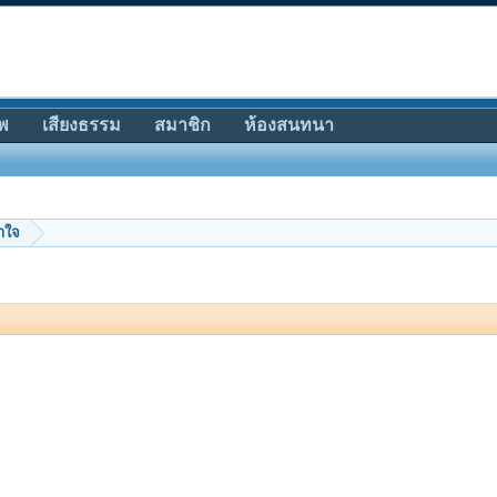
พ
เสียงธรรม
สมาชิก
ห้องสนทนา
้ำใจ