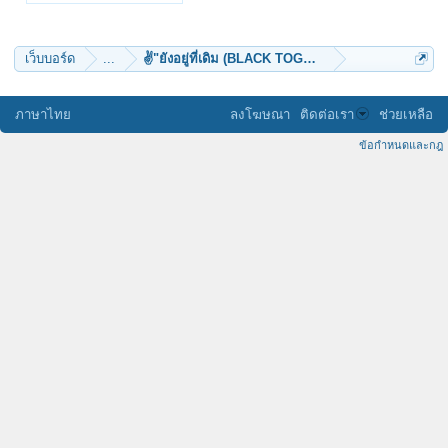
akkawin
เว็บบอร์ด
...
✌"ยังอยู่ที่เดิม (BLACK TOGETHER)" by new_mans
ภาษาไทย
ลงโฆษณา
ติดต่อเรา
ช่วยเหลือ
ข้อกำหนดและกฎ