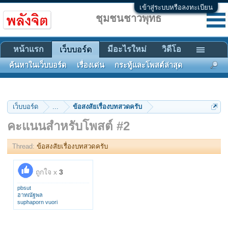
เข้าสู่ระบบหรือลงทะเบียน
ชุมชนชาวพุทธ
หน้าแรก
มีอะไรใหม่
วิดีโอ
เว็บบอร์ด
ค้นหาในเว็บบอร์ด
เรื่องเด่น
กระทู้และโพสต์ล่าสุด
เว็บบอร์ด
...
ข้อสงสัยเรื่องบทสวดครับ
คะแนนสำหรับโพสต์ #2
Thread:
ข้อสงสัยเรื่องบทสวดครับ
ถูกใจ x
3
pbsut
ฮาทณัฐพล
suphaporn vuori